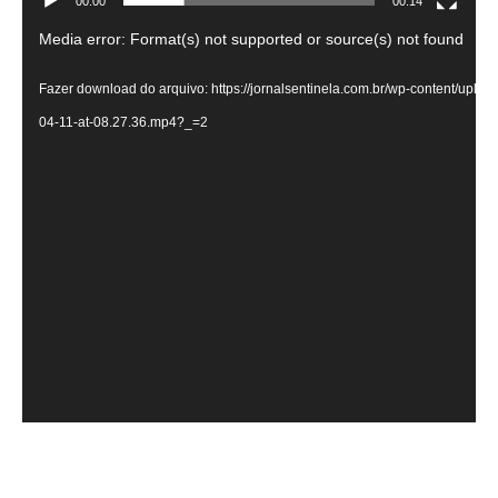
00:00
00:14
Tocador
Media error: Format(s) not supported or source(s) not found
de
Fazer download do arquivo: https://jornalsentinela.com.br/wp-content/upl
vídeo
04-11-at-08.27.36.mp4?_=2