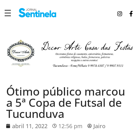
J
ornal Sentinela
Fique atualizado com as notícias de Tucunduva, Tuparendi, Novo Machado e Porto Mauá.
Ótimo público marcou
a 5ª Copa de Futsal de
Tucunduva
abril 11, 2022
12:56 pm
Jairo