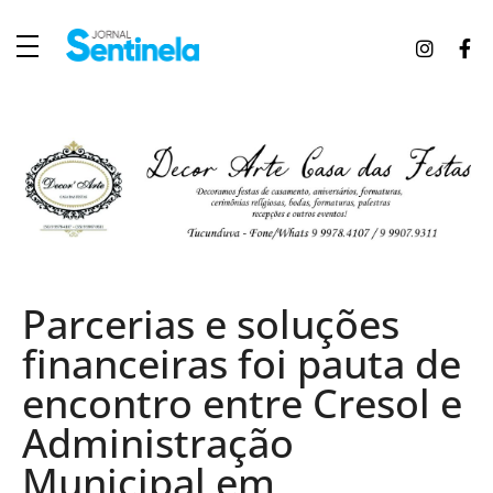
J
ornal Sentinela
Fique atualizado com as notícias de Tucunduva, Tuparendi, Novo Machado e Porto Mauá.
Parcerias e soluções
financeiras foi pauta de
encontro entre Cresol e
Administração
Municipal em