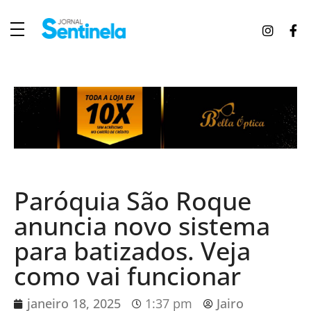
J
ornal Sentinela
Fique atualizado com as notícias de Tucunduva, Tuparendi, Novo Machado e Porto Mauá.
Paróquia São Roque
anuncia novo sistema
para batizados. Veja
como vai funcionar
janeiro 18, 2025
1:37 pm
Jairo