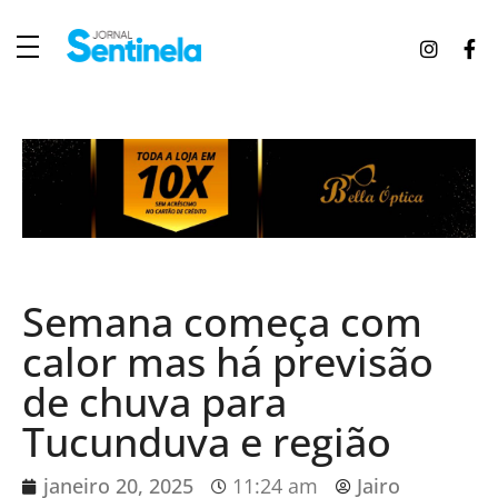
J
ornal Sentinela
Fique atualizado com as notícias de Tucunduva, Tuparendi, Novo Machado e Porto Mauá.
Semana começa com
calor mas há previsão
de chuva para
Tucunduva e região
janeiro 20, 2025
11:24 am
Jairo