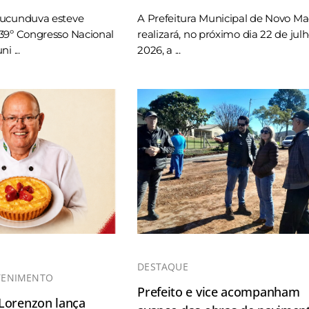
Tucunduva esteve
A Prefeitura Municipal de Novo M
39º Congresso Nacional
realizará, no próximo dia 22 de jul
i ...
2026, a ...
DESTAQUE
TENIMENTO
Prefeito e vice acompanham
 Lorenzon lança