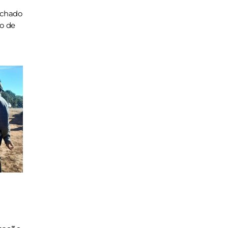
achado
ho de