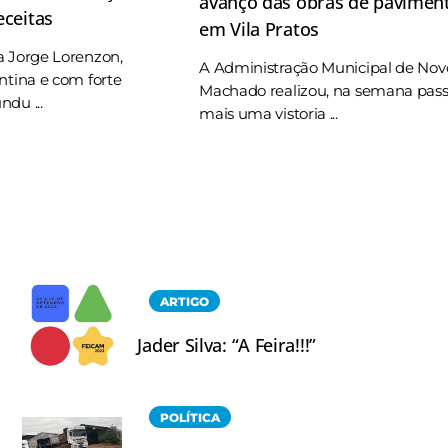
avanço das obras de pavimen
eceitas
em Vila Pratos
a Jorge Lorenzon,
A Administração Municipal de Nov
ntina e com forte
Machado realizou, na semana pas
du ...
mais uma vistoria ...
ARTIGO
Jader Silva: “A Feira!!!”
POLÍTICA