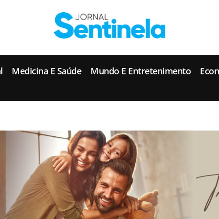
J
ornal Sentinela
Fique atualizado com as notícias de Tucunduva, Tuparendi, Novo Machado e Porto Mauá.
l
Medicina E Saúde
Mundo E Entretenimento
Eco