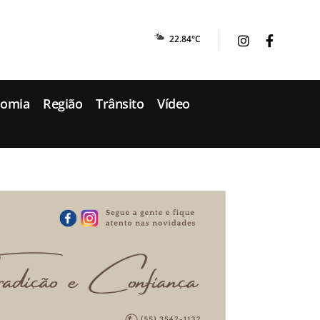
22.84°C
nomia
Região
Trânsito
Vídeo