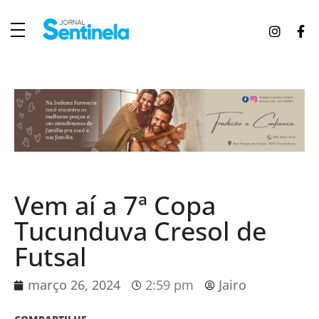
J
ornal Sentinela
Fique atualizado com as notícias de Tucunduva, Tuparendi, Novo Machado e Porto Mauá.
Vem aí a 7ª Copa
Tucunduva Cresol de
Futsal
março 26, 2024
2:59 pm
Jairo