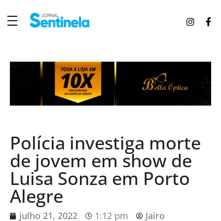
J
ornal Sentinela
Fique atualizado com as notícias de Tucunduva, Tuparendi, Novo Machado e Porto Mauá.
Polícia investiga morte
de jovem em show de
Luisa Sonza em Porto
Alegre
julho 21, 2022
1:12 pm
Jairo