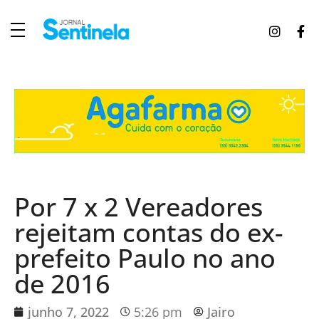
J
ornal Sentinela
Fique atualizado com as notícias de Tucunduva, Tuparendi, Novo Machado e Porto Mauá.
Por 7 x 2 Vereadores
rejeitam contas do ex-
prefeito Paulo no ano
de 2016
junho 7, 2022
5:26 pm
Jairo