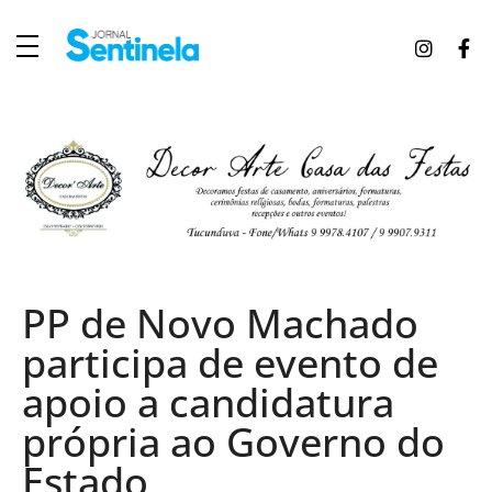
J
ornal Sentinela
Fique atualizado com as notícias de Tucunduva, Tuparendi, Novo Machado e Porto Mauá.
PP de Novo Machado
participa de evento de
apoio a candidatura
própria ao Governo do
Estado