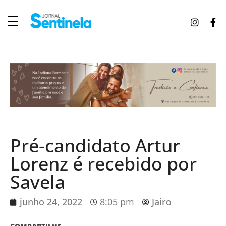
J
ornal Sentinela
Fique atualizado com as notícias de Tucunduva, Tuparendi, Novo Machado e Porto Mauá.
Pré-candidato Artur
Lorenz é recebido por
Savela
junho 24, 2022
8:05 pm
Jairo