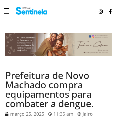
J
ornal Sentinela
Fique atualizado com as notícias de Tucunduva, Tuparendi, Novo Machado e Porto Mauá.
Prefeitura de Novo
Machado compra
equipamentos para
combater a dengue.
março 25, 2025
11:35 am
Jairo