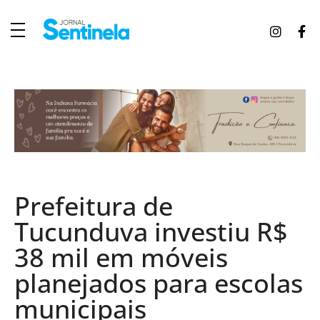
J
ornal Sentinela
Fique atualizado com as notícias de Tucunduva, Tuparendi, Novo Machado e Porto Mauá.
Prefeitura de
Tucunduva investiu R$
38 mil em móveis
planejados para escolas
municipais