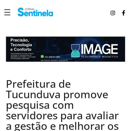
J
ornal Sentinela
Fique atualizado com as notícias de Tucunduva, Tuparendi, Novo Machado e Porto Mauá.
Prefeitura de
Tucunduva promove
pesquisa com
servidores para avaliar
a gestão e melhorar os