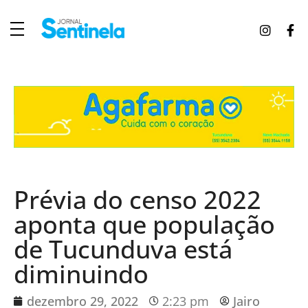
J
ornal Sentinela
Fique atualizado com as notícias de Tucunduva, Tuparendi, Novo Machado e Porto Mauá.
Prévia do censo 2022
aponta que população
de Tucunduva está
diminuindo
dezembro 29, 2022
2:23 pm
Jairo