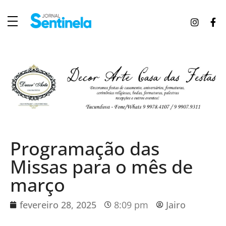
J
ornal Sentinela
Fique atualizado com as notícias de Tucunduva, Tuparendi, Novo Machado e Porto Mauá.
Programação das
Missas para o mês de
março
fevereiro 28, 2025
8:09 pm
Jairo