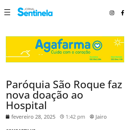
J
ornal Sentinela
Fique atualizado com as notícias de Tucunduva, Tuparendi, Novo Machado e Porto Mauá.
Paróquia São Roque faz
nova doação ao
Hospital
fevereiro 28, 2025
1:42 pm
Jairo