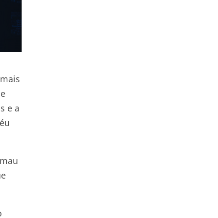
imais
de
s e a
céu
o mau
ue
o