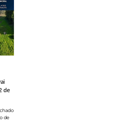
ai
2 de
achado
ho de