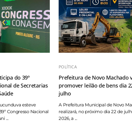
POLÍTICA
icipa do 39º
Prefeitura de Novo Machado v
onal de Secretarias
promover leilão de bens dia 2
 Saúde
julho
Tucunduva esteve
A Prefeitura Municipal de Novo M
39º Congresso Nacional
realizará, no próximo dia 22 de jul
i ...
2026, a ...