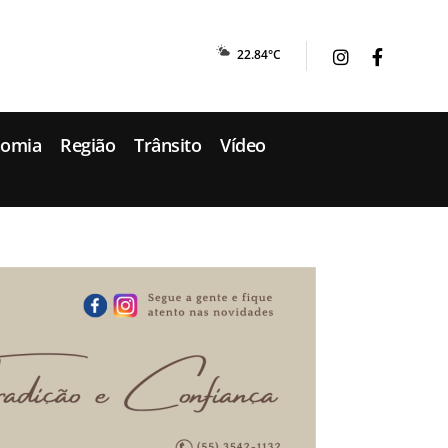
22.84°C
nomia
Região
Trânsito
Vídeo