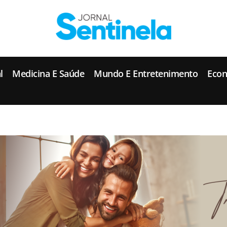
J
ornal Sentinela
Fique atualizado com as notícias de Tucunduva, Tuparendi, Novo Machado e Porto Mauá.
l
Medicina E Saúde
Mundo E Entretenimento
Eco