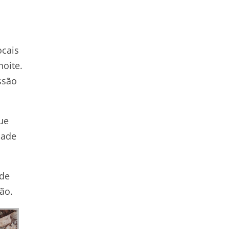
ocais
noite.
ssão
ue
dade
 de
ão.