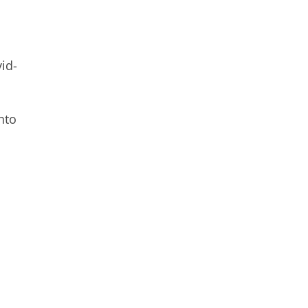
id-
nto