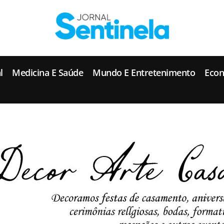
J
ornal Sentinela
Fique atualizado com as notícias de Tucunduva, Tuparendi, Novo Machado e Porto Mauá.
l
Medicina E Saúde
Mundo E Entretenimento
Eco