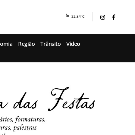
22.84°C
nomia
Região
Trânsito
Vídeo