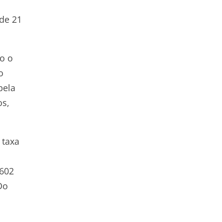
de 21
o o
o
pela
os,
 taxa
 602
Do