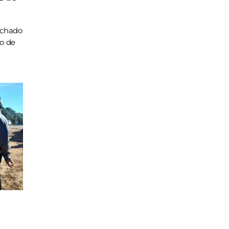
achado
ho de