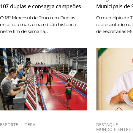
107 duplas e consagra campeões
Municipais de
O 18º Mercosul de Truco em Duplas
O município de 
encerrou mais uma edição histórica
representado no 
neste fim de semana, ...
de Secretarias Mun
ESPORTE
GERAL
DESTAQUE
MUNDO E ENTRE