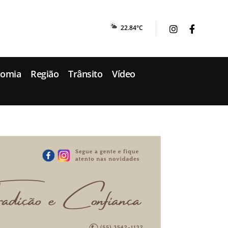
22.84°C
nomia
Região
Trânsito
Vídeo