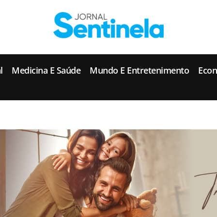
J
ornal Sentinela
Fique atualizado com as notícias de Tucunduva, Tuparendi, Novo Machado e Porto Mauá.
l
Medicina E Saúde
Mundo E Entretenimento
Eco