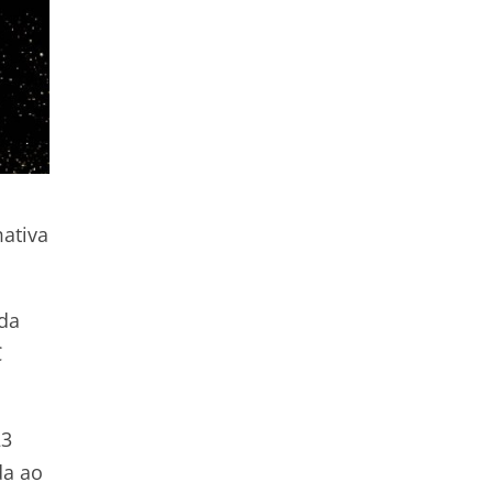
mativa
 da
C
23
da ao