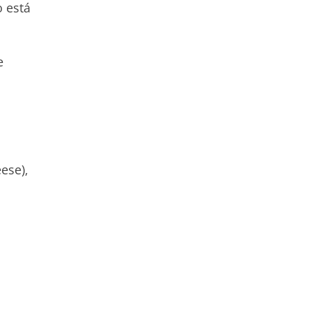
 está
e
ese),