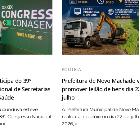
POLÍTICA
icipa do 39º
Prefeitura de Novo Machado v
onal de Secretarias
promover leilão de bens dia 2
 Saúde
julho
Tucunduva esteve
A Prefeitura Municipal de Novo M
39º Congresso Nacional
realizará, no próximo dia 22 de jul
i ...
2026, a ...