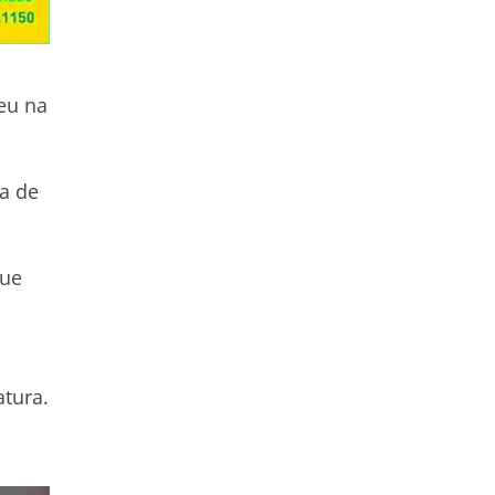
eu na
a de
que
atura.