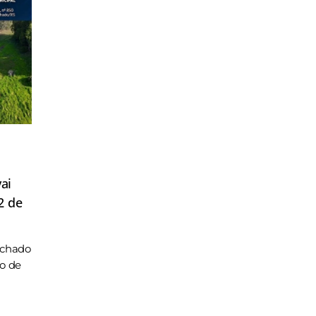
ai
2 de
achado
ho de