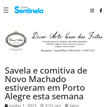
J
ornal Sentinela
Fique atualizado com as notícias de Tucunduva, Tuparendi, Novo Machado e Porto Mauá.
Savela e comitiva de
Novo Machado
estiveram em Porto
Alegre esta semana
junho 1, 2023
9:03 pm
Jairo