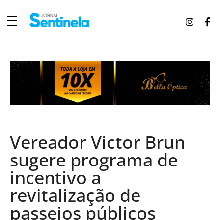
J
ornal Sentinela
Fique atualizado com as notícias de Tucunduva, Tuparendi, Novo Machado e Porto Mauá.
Vereador Victor Brun
sugere programa de
incentivo a
revitalização de
passeios públicos