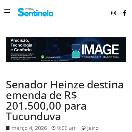
J
ornal Sentinela
Fique atualizado com as notícias de Tucunduva, Tuparendi, Novo Machado e Porto Mauá.
Senador Heinze destina
emenda de R$
201.500,00 para
Tucunduva
março 4, 2026
9:06 am
Jairo