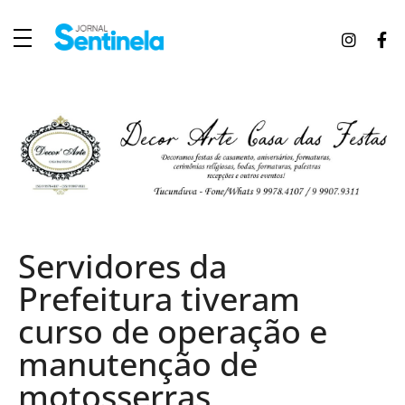
J
ornal Sentinela
Fique atualizado com as notícias de Tucunduva, Tuparendi, Novo Machado e Porto Mauá.
Servidores da
Prefeitura tiveram
curso de operação e
manutenção de
motosserras