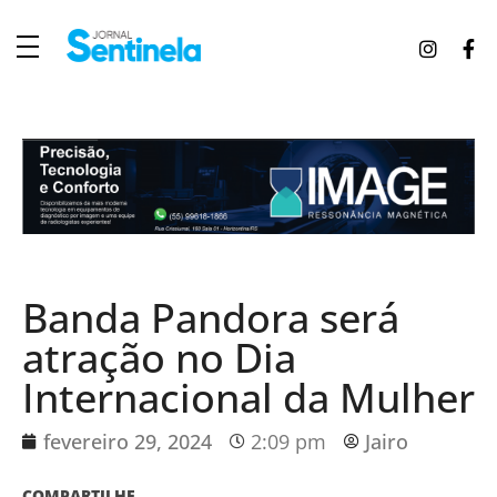
J
ornal Sentinela
Fique atualizado com as notícias de Tucunduva, Tuparendi, Novo Machado e Porto Mauá.
Banda Pandora será
atração no Dia
Internacional da Mulher
fevereiro 29, 2024
2:09 pm
Jairo
COMPARTILHE