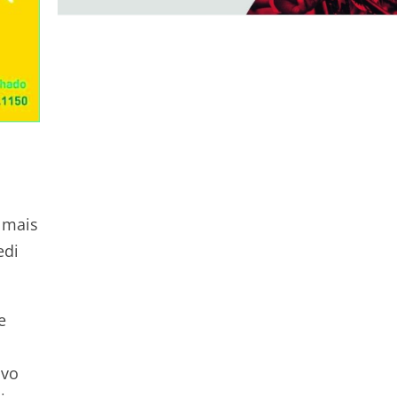
 mais
edi
e
ivo