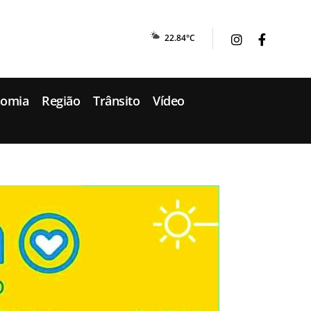
22.84°C
nomia
Região
Trânsito
Vídeo