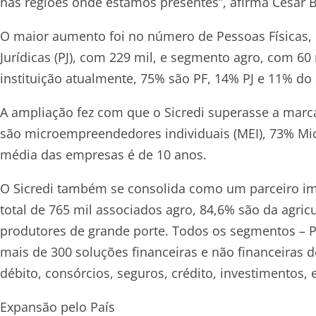
nas regiões onde estamos presentes”, afirma César B
O maior aumento foi no número de Pessoas Físicas,
Jurídicas (PJ), com 229 mil, e segmento agro, com 60
instituição atualmente, 75% são PF, 14% PJ e 11% do 
A ampliação fez com que o Sicredi superasse a marc
são microempreendedores individuais (MEI), 73% Mi
média das empresas é de 10 anos.
O Sicredi também se consolida como um parceiro im
total de 765 mil associados agro, 84,6% são da agric
produtores de grande porte. Todos os segmentos – Pe
mais de 300 soluções financeiras e não financeiras d
débito, consórcios, seguros, crédito, investimentos, 
Expansão pelo País