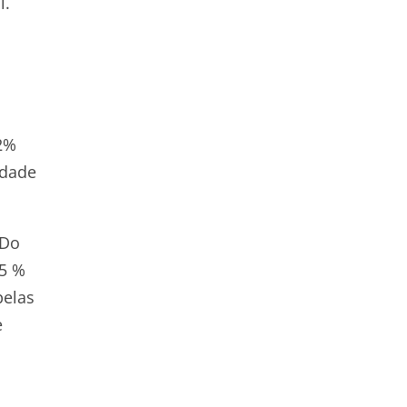
i.
22%
idade
 Do
,5 %
pelas
e