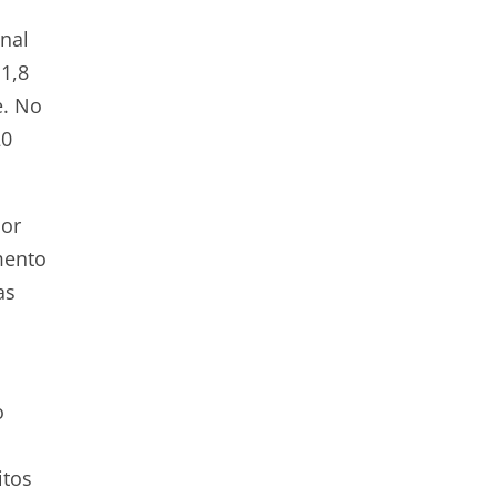
nal
1,8
e. No
20
por
mento
as
o
itos