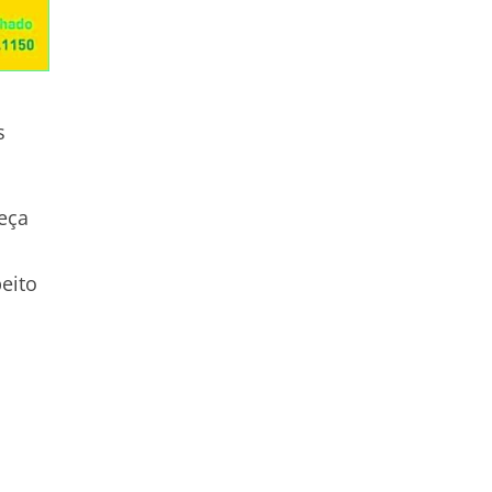
s
eça
eito