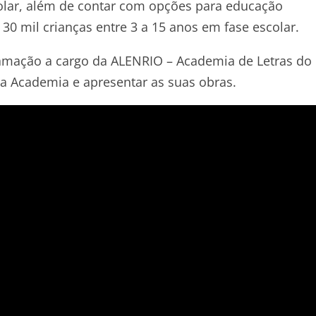
olar, além de contar com opções para educação
 30 mil crianças entre 3 a 15 anos em fase escolar.
ramação a cargo da ALENRIO – Academia de Letras do
 a Academia e apresentar as suas obras.