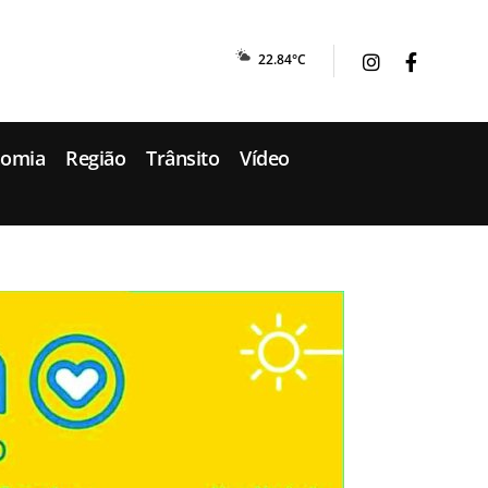
22.84°C
nomia
Região
Trânsito
Vídeo