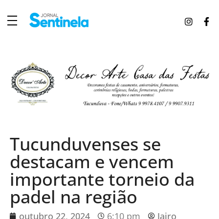
J
ornal Sentinela
Fique atualizado com as notícias de Tucunduva, Tuparendi, Novo Machado e Porto Mauá.
Tucunduvenses se
destacam e vencem
importante torneio da
padel na região
outubro 22, 2024
6:10 pm
Jairo