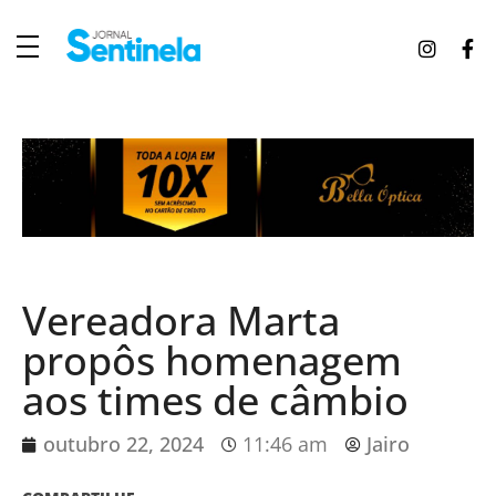
J
ornal Sentinela
Fique atualizado com as notícias de Tucunduva, Tuparendi, Novo Machado e Porto Mauá.
Vereadora Marta
propôs homenagem
aos times de câmbio
outubro 22, 2024
11:46 am
Jairo