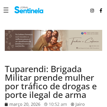
J
ornal Sentinela
Fique atualizado com as notícias de Tucunduva, Tuparendi, Novo Machado e Porto Mauá.
Tuparendi: Brigada
Militar prende mulher
por tráfico de drogas e
porte ilegal de arma
março 20, 2026
10:52 am
Jairo