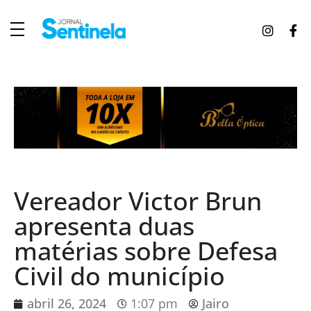
J
ornal Sentinela
Fique atualizado com as notícias de Tucunduva, Tuparendi, Novo Machado e Porto Mauá.
Vereador Victor Brun
apresenta duas
matérias sobre Defesa
Civil do município
abril 26, 2024
1:07 pm
Jairo