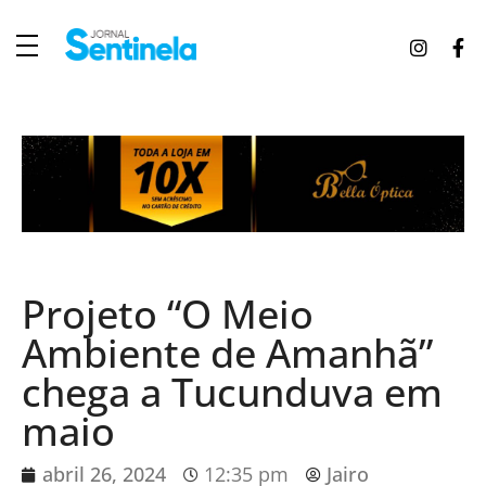
J
ornal Sentinela
Fique atualizado com as notícias de Tucunduva, Tuparendi, Novo Machado e Porto Mauá.
Projeto “O Meio
Ambiente de Amanhã”
chega a Tucunduva em
maio
abril 26, 2024
12:35 pm
Jairo