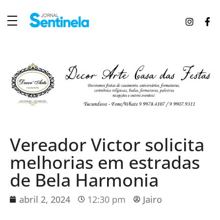
J
ornal Sentinela
Fique atualizado com as notícias de Tucunduva, Tuparendi, Novo Machado e Porto Mauá.
Vereador Victor solicita
melhorias em estradas
de Bela Harmonia
abril 2, 2024
12:30 pm
Jairo