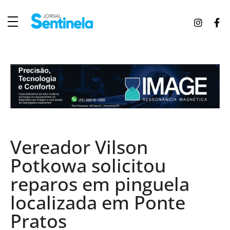
J
ornal Sentinela
Fique atualizado com as notícias de Tucunduva, Tuparendi, Novo Machado e Porto Mauá.
Vereador Vilson
Potkowa solicitou
reparos em pinguela
localizada em Ponte
Pratos