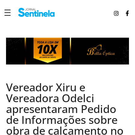
J
ornal Sentinela
Fique atualizado com as notícias de Tucunduva, Tuparendi, Novo Machado e Porto Mauá.
Vereador Xiru e
Vereadora Odelci
apresentaram Pedido
de Informações sobre
obra de calçamento no