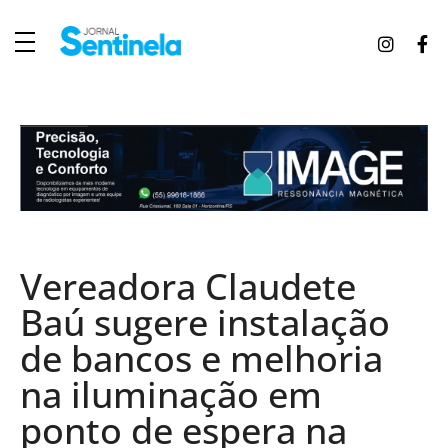
J
ornal Sentinela
Fique atualizado com as notícias de Tucunduva, Tuparendi, Novo Machado e Porto Mauá.
Vereadora Claudete
Baú sugere instalação
de bancos e melhoria
na iluminação em
ponto de espera na