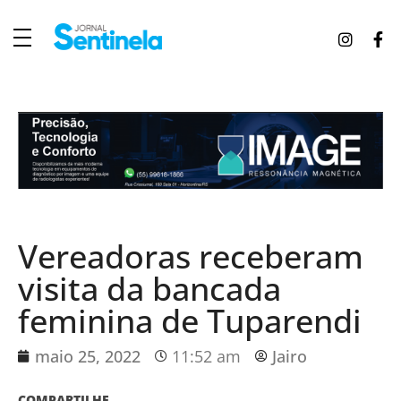
J
ornal Sentinela
Fique atualizado com as notícias de Tucunduva, Tuparendi, Novo Machado e Porto Mauá.
Vereadoras receberam
visita da bancada
feminina de Tuparendi
maio 25, 2022
11:52 am
Jairo
COMPARTILHE