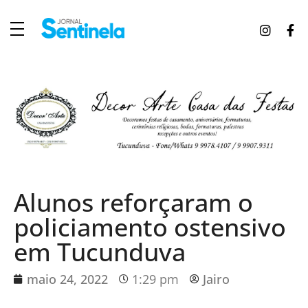
J
ornal Sentinela
Fique atualizado com as notícias de Tucunduva, Tuparendi, Novo Machado e Porto Mauá.
Alunos reforçaram o
policiamento ostensivo
em Tucunduva
maio 24, 2022
1:29 pm
Jairo