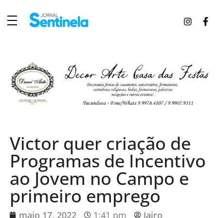
J
ornal Sentinela
Fique atualizado com as notícias de Tucunduva, Tuparendi, Novo Machado e Porto Mauá.
Victor quer criação de
Programas de Incentivo
ao Jovem no Campo e
primeiro emprego
maio 17, 2022
1:41 pm
Jairo