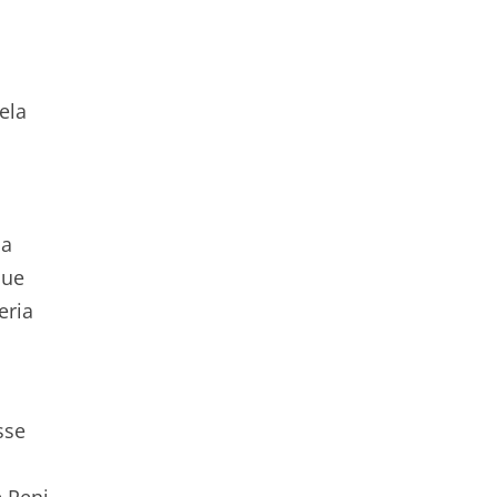
ela
na
que
eria
sse
 Reni