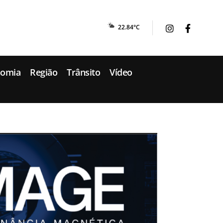
22.84°C
nomia
Região
Trânsito
Vídeo