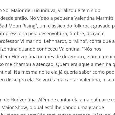
Sol Maior de Tucunduva, viralizou e tem sido
 desde então. No vídeo a pequena Valentina Marmitt
ad Moon Rising”, um clássico do folk rock gravado p
impressiona pela desenvoltura, timbre, dicção e
professor Vilmarino Lehnhardt, o “Mino”, conta que a
izontina quando conheceu Valentina. “Nós nos
al em Horizontina no mês de dezembro, e uma meni
Isso me chamou a atenção. Quem era aquela menina 
lentina! Na mesma noite ela já queria saber como pod
eu disse pra ela: Se você ama cantar Valentina, o seu
n de Horizontina. Além de cantar ela ama patinar e e
l Maior Show, o qual está lhe dando uma grande
 humano no convívio com outras pessoas. “Meu pai é