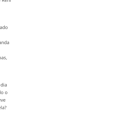
zado
banda
oas,
 dia
do o
eve
ela?