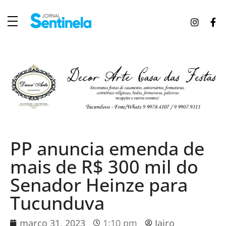
J
ornal Sentinela
Fique atualizado com as notícias de Tucunduva, Tuparendi, Novo Machado e Porto Mauá.
PP anuncia emenda de
mais de R$ 300 mil do
Senador Heinze para
Tucunduva
março 31, 2023
1:10 pm
Jairo