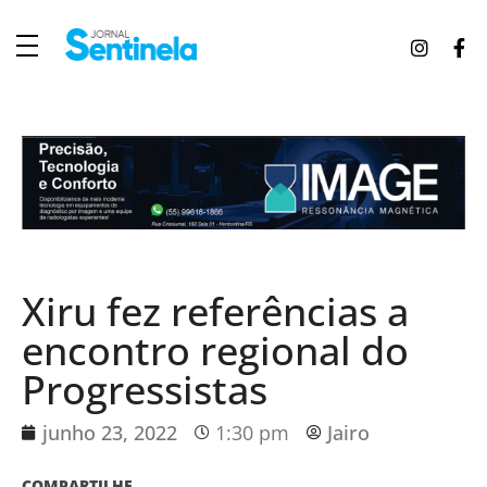
J
ornal Sentinela
Fique atualizado com as notícias de Tucunduva, Tuparendi, Novo Machado e Porto Mauá.
Xiru fez referências a
encontro regional do
Progressistas
junho 23, 2022
1:30 pm
Jairo
COMPARTILHE