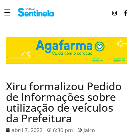
J
ornal Sentinela
Fique atualizado com as notícias de Tucunduva, Tuparendi, Novo Machado e Porto Mauá.
Xiru formalizou Pedido
de Informações sobre
utilização de veículos
da Prefeitura
abril 7, 2022
6:30 pm
Jairo