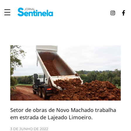
J
ornal Sentinela
Fique atualizado com as notícias de Tucunduva, Tuparendi, Novo Machado e Porto Mauá.
Setor de obras de Novo Machado trabalha
em estrada de Lajeado Limoeiro.
3 DE JUNHO DE 2022