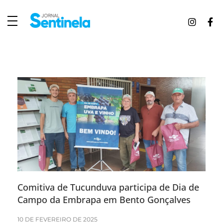
J
ornal Sentinela
Fique atualizado com as notícias de Tucunduva, Tuparendi, Novo Machado e Porto Mauá.
Comitiva de Tucunduva participa de Dia de
Campo da Embrapa em Bento Gonçalves
10 DE FEVEREIRO DE 2025