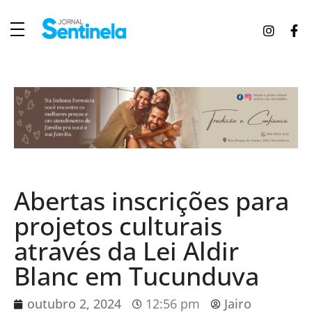
J
ornal Sentinela
Fique atualizado com as notícias de Tucunduva, Tuparendi, Novo Machado e Porto Mauá.
Abertas inscrições para
projetos culturais
através da Lei Aldir
Blanc em Tucunduva
outubro 2, 2024
12:56 pm
Jairo