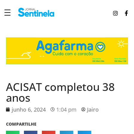
J
ornal Sentinela
Fique atualizado com as notícias de Tucunduva, Tuparendi, Novo Machado e Porto Mauá.
ACISAT completou 38
anos
junho 6, 2024
1:04 pm
Jairo
COMPARTILHE