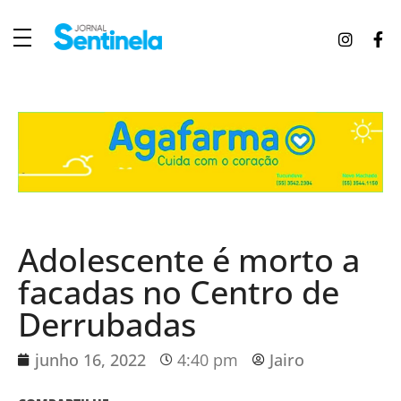
J
ornal Sentinela
Fique atualizado com as notícias de Tucunduva, Tuparendi, Novo Machado e Porto Mauá.
Adolescente é morto a
facadas no Centro de
Derrubadas
junho 16, 2022
4:40 pm
Jairo