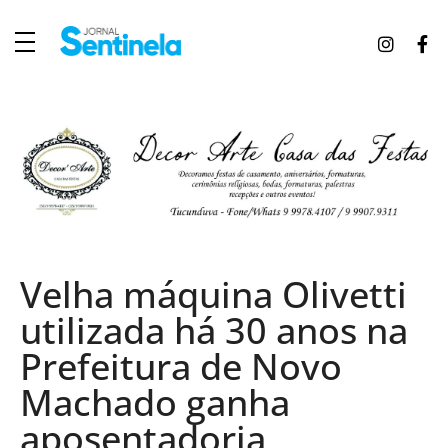
J
ornal Sentinela
Fique atualizado com as notícias de Tucunduva, Tuparendi, Novo Machado e Porto Mauá.
Velha máquina Olivetti
utilizada há 30 anos na
Prefeitura de Novo
Machado ganha
aposentadoria