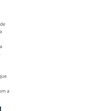
 de
a
ta
s
e
rque
com a