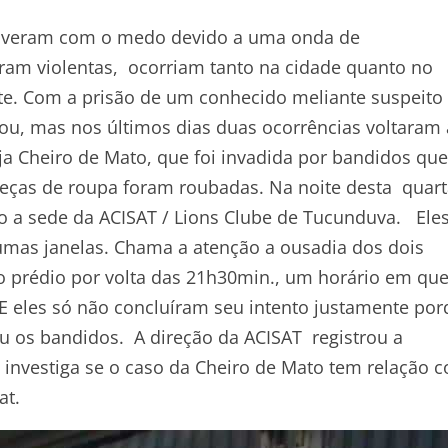
viveram com o medo devido a uma onda de
ram violentas, ocorriam tanto na cidade quanto no
rte. Com a prisão de um conhecido meliante suspeito
u, mas nos últimos dias duas ocorrências voltaram 
a Cheiro de Mato, que foi invadida por bandidos que
peças de roupa foram roubadas. Na noite desta quar
o a sede da ACISAT / Lions Clube de Tucunduva. Ele
umas janelas. Chama a atenção a ousadia dos dois
 prédio por volta das 21h30min., um horário em qu
 E eles só não concluíram seu intento justamente po
u os bandidos. A direção da ACISAT registrou a
a investiga se o caso da Cheiro de Mato tem relação 
at.