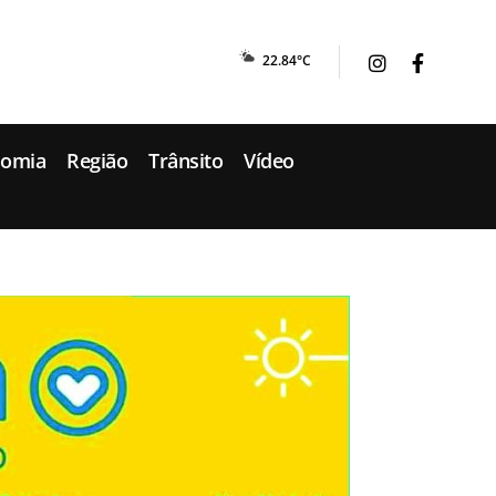
22.84°C
nomia
Região
Trânsito
Vídeo